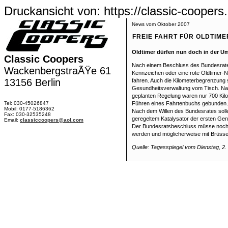
Druckansicht von: https://classic-cooper
News vom Oktober 2007
FREIE FAHRT FÜR OLDTIME
Oldtimer dürfen nun doch in der U
Classic Coopers
Nach einem Beschluss des Bundesrates
WackenbergstraÃŸe 61
Kennzeichen oder eine rote Oldtimer
13156 Berlin
fahren. Auch die Kilometerbegrenzung s
Gesundheitsverwaltung vom Tisch. Nac
geplanten Regelung waren nur 700 Kilo
Tel: 030-45026847
Führen eines Fahrtenbuchs gebunden.
Mobil: 0177-5186362
Nach dem Willen des Bundesrates solle
Fax: 030-32535248
geregeltem Katalysator der ersten Gene
Email:
classiccoopers@aol.com
Der Bundesratsbeschluss müsse noch 
werden und möglicherweise mit Brüssel
Quelle: Tagesspiegel vom Dienstag, 2