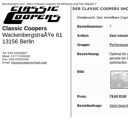
Druckansicht von: https://classic-coopers.de:443/print.php?do=8&aid=7
DER CLASSIC COOPERS SH
Detailansicht: Satz einstellbare Zug
Bestellnummer:
7
Classic Coopers
WackenbergstraÃŸe 61
Artikel:
Satz einste
13156 Berlin
Gruppe:
Performanc
Tel: 030-45026847
Bezeichnung:
Optimal für
Mobil: 0177-5186362
gerade bei B
Fax: 030-32535248
optimierten
Email:
classiccoopers@aol.com
Bild:
Preis:
79,00 EUR
Bestellanfrage:
Jetzt lossc